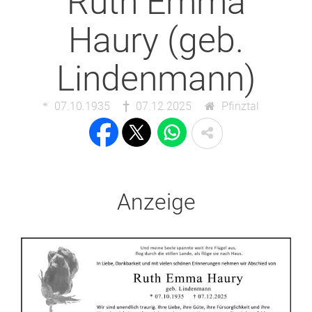
Ruth Emma
Haury (geb.
Lindenmann)
07.10.1935
07.12.2025
Pfinztal
Anzeige