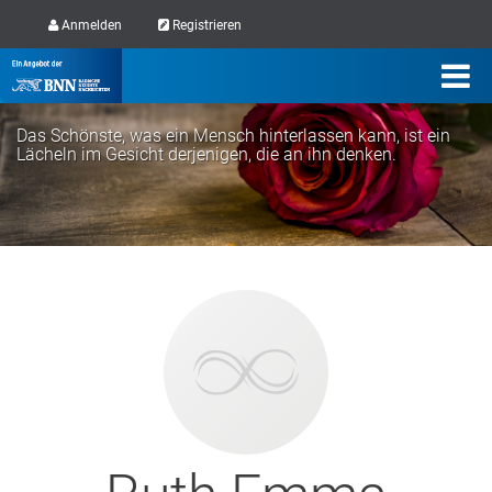
Anmelden
Registrieren
Das Schönste, was ein Mensch hinterlassen kann, ist ein
Lächeln im Gesicht derjenigen, die an ihn denken.