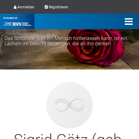
Anmelden
Registrieren
Das Schönste, was ein Mensch hinterlassen kann, ist ein
Lächeln im Gesicht derjenigen, die an ihn denken.