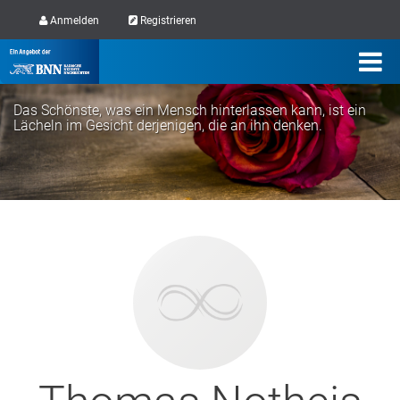
Anmelden
Registrieren
Das Schönste, was ein Mensch hinterlassen kann, ist ein
Lächeln im Gesicht derjenigen, die an ihn denken.