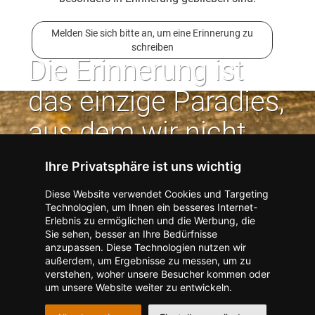
Melden Sie sich bitte an, um eine Erinnerung zu
schreiben
Die Erinnerung ist
das einzige Paradies,
aus dem wir nicht
vertrieben werden
Ihre Privatsphäre ist uns wichtig
können. | Jean Paul
Diese Website verwendet Cookies und Targeting
Technologien, um Ihnen ein besseres Internet-
Erlebnis zu ermöglichen und die Werbung, die
Kontakt zum Verlag aufnehmen
Missbrauch melden
Sie sehen, besser an Ihre Bedürfnisse
anzupassen. Diese Technologien nutzen wir
Impressum
Datenschutz
AGB
außerdem, um Ergebnisse zu messen, um zu
I
Barrierefreiheit
Barriere melden
Accessibility-Modus aktivieren
verstehen, woher unsere Besucher kommen oder
I
m
Kontrastmodus aktivieren
um unsere Website weiter zu entwickeln.
m
A
Hilfe
eigenes Gedenkportal erstellen
K
c