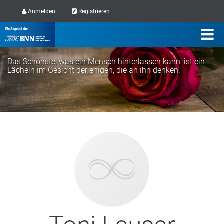
Anmelden
Registrieren
Das Schönste, was ein Mensch hinterlassen kann, ist ein
Lächeln im Gesicht derjenigen, die an ihn denken.