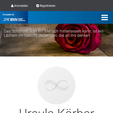
Anmelden
Registrieren
Das Schönste, was ein Mensch hinterlassen kann, ist ein
Lächeln im Gesicht derjenigen, die an ihn denken.