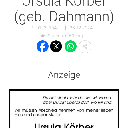
Ursula Körber
(geb. Dahmann)
01.09.1947
28.12.2024
Stutensee-Büchig
Anzeige