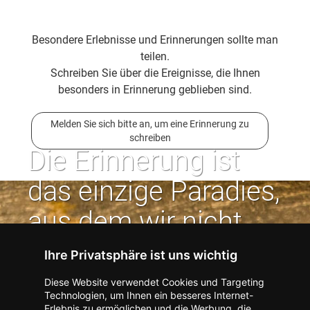
Besondere Erlebnisse und Erinnerungen sollte man
teilen.
Schreiben Sie über die Ereignisse, die Ihnen
besonders in Erinnerung geblieben sind.
Melden Sie sich bitte an, um eine Erinnerung zu
schreiben
Die Erinnerung ist
das einzige Paradies,
aus dem wir nicht
vertrieben werden
Ihre Privatsphäre ist uns wichtig
können. | Jean Paul
Diese Website verwendet Cookies und Targeting
Technologien, um Ihnen ein besseres Internet-
Erlebnis zu ermöglichen und die Werbung, die