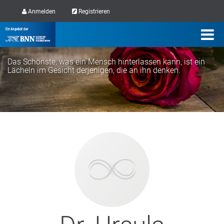
Anmelden
Registrieren
Das Schönste, was ein Mensch hinterlassen kann, ist ein
Lächeln im Gesicht derjenigen, die an ihn denken.