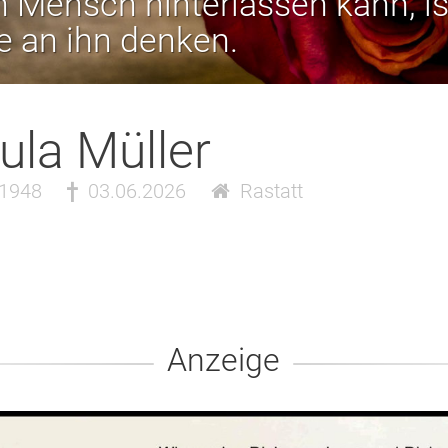
 Mensch hinterlassen kann, is
ie an ihn denken.
ula Müller
.1948
03.06.2026
Rastatt
Anzeige