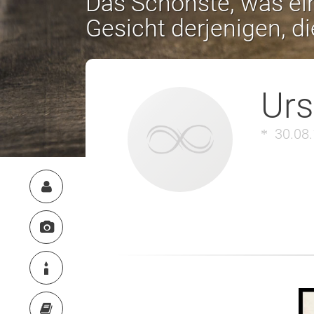
Das Schönste, was ein
Gesicht derjenigen, d
Urs
30.08