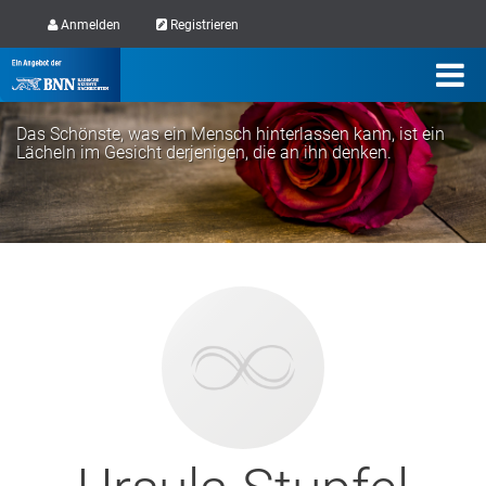
Anmelden
Registrieren
Das Schönste, was ein Mensch hinterlassen kann, ist ein
Lächeln im Gesicht derjenigen, die an ihn denken.