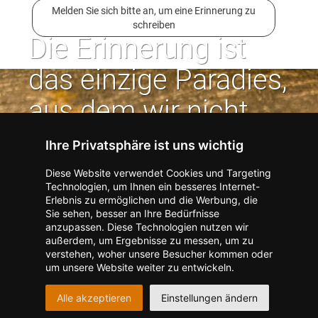
Melden Sie sich bitte an, um eine Erinnerung zu
schreiben
Die Erinnerung ist
das einzige Paradies,
aus dem wir nicht
vertrieben werden
Ihre Privatsphäre ist uns wichtig
können. | Jean Paul
Diese Website verwendet Cookies und Targeting
Technologien, um Ihnen ein besseres Internet-
Erlebnis zu ermöglichen und die Werbung, die
Kontakt zum Verlag aufnehmen
Missbrauch melden
Sie sehen, besser an Ihre Bedürfnisse
anzupassen. Diese Technologien nutzen wir
Impressum
Datenschutz
AGB
außerdem, um Ergebnisse zu messen, um zu
I
Barrierefreiheit
Barriere melden
Accessibility-Modus aktivieren
verstehen, woher unsere Besucher kommen oder
I
m
Kontrastmodus aktivieren
um unsere Website weiter zu entwickeln.
m
A
Hilfe
eigenes Gedenkportal erstellen
K
c
Alle akzeptieren
Einstellungen ändern
o
Vertrag widerrufen
c
n
e