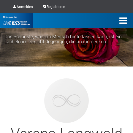
Anmelden
Registrieren
Das Schönste, was ein Mensch hinterlassen kann, ist ein
Lächeln im Gesicht derjenigen, die an ihn denken.