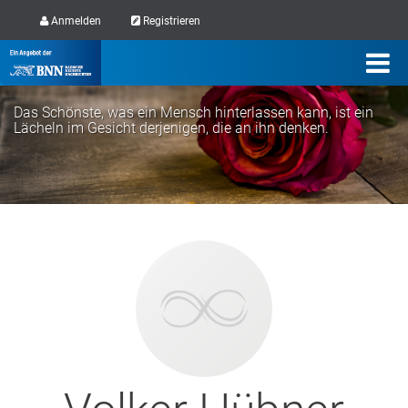
Anmelden
Registrieren
Das Schönste, was ein Mensch hinterlassen kann, ist ein
Lächeln im Gesicht derjenigen, die an ihn denken.