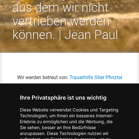
aus dem wir nicht
vertrieben werden
können. | Jean Paul
Wir werden betreut von:
Trauerhilfe Stier Pfinztal
Ihre Privatsphäre ist uns wichtig
Diese Website verwendet Cookies und Targeting
Technologien, um Ihnen ein besseres Internet-
Erlebnis zu ermöglichen und die Werbung, die
Kontakt zum Verlag aufnehmen
Missbrauch melden
Sie sehen, besser an Ihre Bedürfnisse
anzupassen. Diese Technologien nutzen wir
Impressum
Datenschutz
AGB