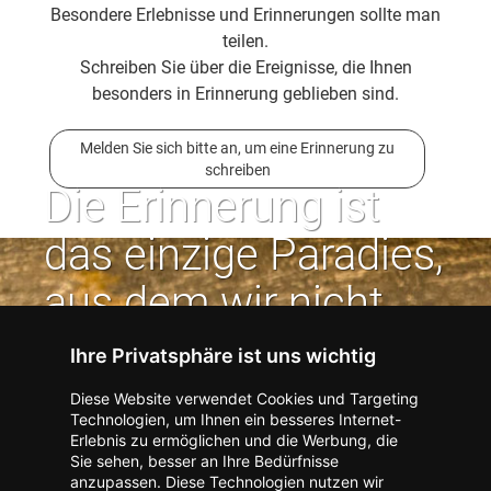
Besondere Erlebnisse und Erinnerungen sollte man
teilen.
Schreiben Sie über die Ereignisse, die Ihnen
besonders in Erinnerung geblieben sind.
Melden Sie sich bitte an, um eine Erinnerung zu
schreiben
Die Erinnerung ist
das einzige Paradies,
aus dem wir nicht
vertrieben werden
Ihre Privatsphäre ist uns wichtig
können. | Jean Paul
Diese Website verwendet Cookies und Targeting
Technologien, um Ihnen ein besseres Internet-
Erlebnis zu ermöglichen und die Werbung, die
Kontakt zum Verlag aufnehmen
Missbrauch melden
Sie sehen, besser an Ihre Bedürfnisse
anzupassen. Diese Technologien nutzen wir