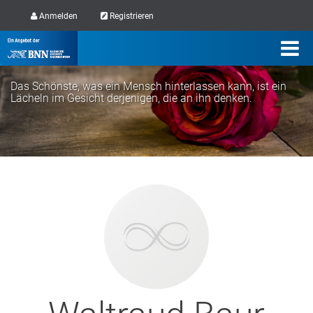
Anmelden
Registrieren
Das Schönste, was ein Mensch hinterlassen kann, ist ein
Lächeln im Gesicht derjenigen, die an ihn denken.