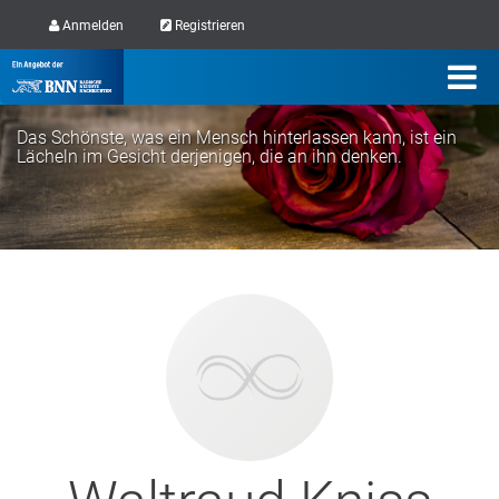
Anmelden
Registrieren
Das Schönste, was ein Mensch hinterlassen kann, ist ein
Lächeln im Gesicht derjenigen, die an ihn denken.