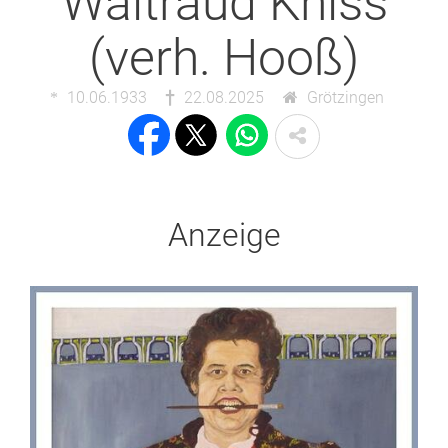
Waltraud Kniss
(verh. Hooß)
10.06.1933
22.08.2025
Grötzingen
Anzeige