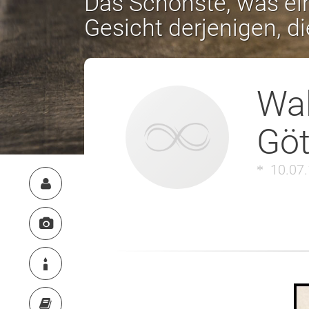
Das Schönste, was ein
Gesicht derjenigen, d
Wal
Göt
10.07