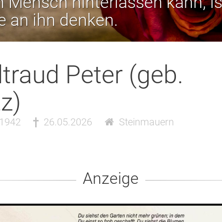
 Mensch hinterlassen kann, is
ie an ihn denken.
traud Peter (geb.
z)
.1942
26.05.2026
Steinmauern
Anzeige