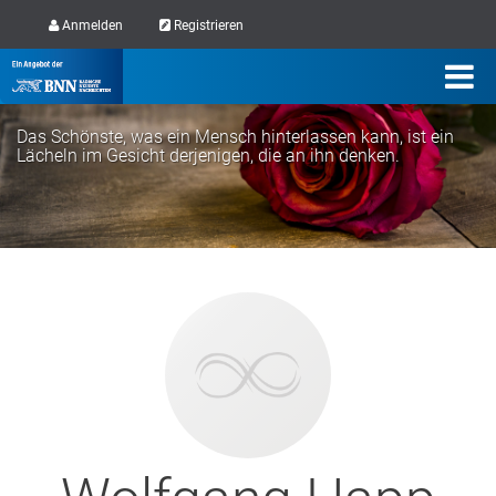
Anmelden
Registrieren
Das Schönste, was ein Mensch hinterlassen kann, ist ein
Lächeln im Gesicht derjenigen, die an ihn denken.