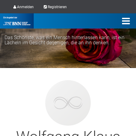
Anmelden
Registrieren
Das Schönste, was ein Mensch hinterlassen kann, ist ein
Lächeln im Gesicht derjenigen, die an ihn denken.