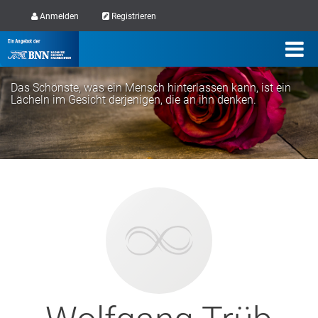
Anmelden
Registrieren
Das Schönste, was ein Mensch hinterlassen kann, ist ein
Lächeln im Gesicht derjenigen, die an ihn denken.