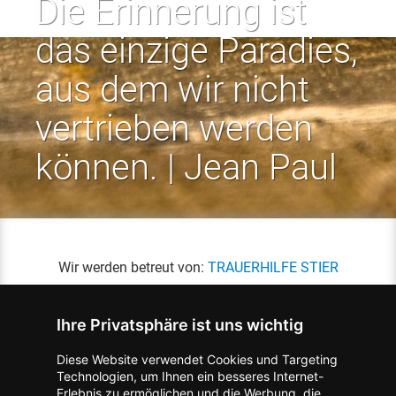
Die Erinnerung ist
das einzige Paradies,
aus dem wir nicht
vertrieben werden
können. | Jean Paul
Wir werden betreut von:
TRAUERHILFE STIER
Ihre Privatsphäre ist uns wichtig
Diese Website verwendet Cookies und Targeting
Technologien, um Ihnen ein besseres Internet-
Erlebnis zu ermöglichen und die Werbung, die
Kontakt zum Verlag aufnehmen
Missbrauch melden