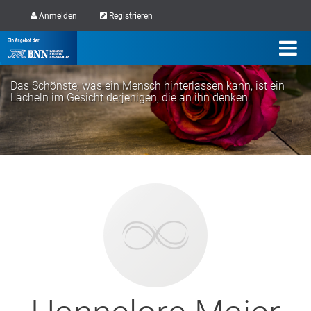
Anmelden
Registrieren
Das Schönste, was ein Mensch hinterlassen kann, ist ein
Lächeln im Gesicht derjenigen, die an ihn denken.