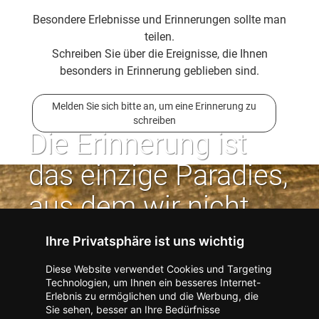
Besondere Erlebnisse und Erinnerungen sollte man
teilen.
Schreiben Sie über die Ereignisse, die Ihnen
besonders in Erinnerung geblieben sind.
Melden Sie sich bitte an, um eine Erinnerung zu
schreiben
Die Erinnerung ist
das einzige Paradies,
aus dem wir nicht
vertrieben werden
Ihre Privatsphäre ist uns wichtig
können. | Jean Paul
Diese Website verwendet Cookies und Targeting
Technologien, um Ihnen ein besseres Internet-
Erlebnis zu ermöglichen und die Werbung, die
Kontakt zum Verlag aufnehmen
Missbrauch melden
Sie sehen, besser an Ihre Bedürfnisse